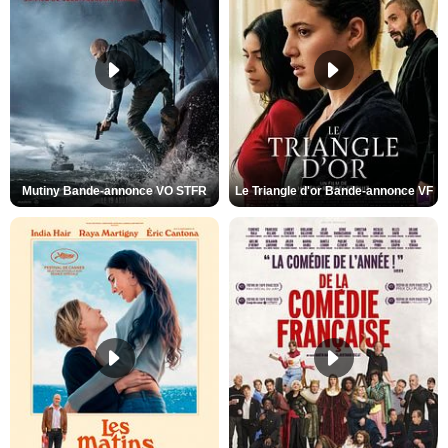
Mutiny Bande-annonce VO STFR
Le Triangle d'or Bande-annonce VF