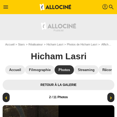
profil
menu
search
Accueil
Stars
Réalisateur
Hicham Lasri
Photos de Hicham Lasri
Affiche Hicham Lasri
Hicham Lasri
Accueil
Filmographie
Photos
Streaming
Récompe
RETOUR À LA GALERIE
2
/ 11 Photos