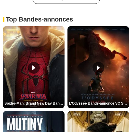
Top Bandes-annonces
Spider-Man: Brand New Day Bande-annonce VO STFR
L'Odyssée Bande-annonce VO STFR