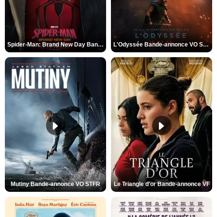
Spider-Man: Brand New Day Bande-annonce VO STFR
L'Odyssée Bande-annonce VO STFR
Mutiny Bande-annonce VO STFR
Le Triangle d'or Bande-annonce VF