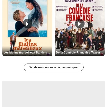
Les Matins merveilleux Bande-annonce VF
De la Comédie-Française Teaser VF
Bandes-annonces à ne pas manquer