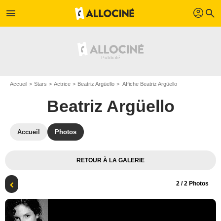
profil
menu
search
Accueil
Stars
Actrice
Beatriz Argüello
Affiche Beatriz Argüello
Beatriz Argüello
Accueil
Photos
RETOUR À LA GALERIE
2
/ 2 Photos