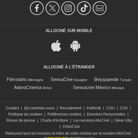
ALLOCINÉ SUR MOBILE
ALLOCINÉ À L'ÉTRANGER
Filmstarts
SensaCine
Beyazperde
Allemagne
Espagne
Turquie
AdoroCinema
Sensacine México
Brésil
Mexique
Contact
|
Qui sommes-nous
|
Recrutement
|
Publicité
|
CGU
|
CGV
|
Politique de cookies
|
Préférences cookies
|
Données Personnelles
|
Revue de presse
|
Charte d'écriture
|
Les services AlloCiné
|
Gérer Utiq
|
©AlloCiné
Retrouvez tous les horaires et infos de votre cinéma sur le numéro AlloCiné :