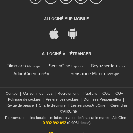
ALLOCINÉ SUR MOBILE
ALLOCINÉ À L'ÉTRANGER
Filmstarts
SensaCine
Beyazperde
Allemagne
Espagne
Turquie
AdoroCinema
Sensacine México
Brésil
Mexique
Contact
|
Qui sommes-nous
|
Recrutement
|
Publicité
|
CGU
|
CGV
|
Politique de cookies
|
Préférences cookies
|
Données Personnelles
|
Revue de presse
|
Charte d'écriture
|
Les services AlloCiné
|
Gérer Utiq
|
©AlloCiné
Retrouvez tous les horaires et infos de votre cinéma sur le numéro AlloCiné :
0 892 892 892
(0,90€/minute)