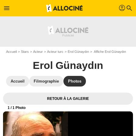
profil
menu
search
Accueil
Stars
Acteur
Acteur turc
Erol Günaydın
Affiche Erol Günaydın
Erol Günaydın
Accueil
Filmographie
Photos
RETOUR À LA GALERIE
1
/ 1 Photo