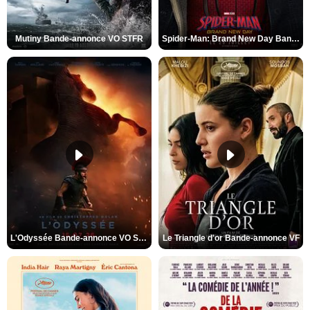
Mutiny Bande-annonce VO STFR
Spider-Man: Brand New Day Bande-annonce VO STFR
L'Odyssée Bande-annonce VO STFR
Le Triangle d'or Bande-annonce VF