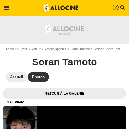
profil
menu
search
Accueil
Stars
Acteur
Acteur japonais
Soran Tamoto
Affiche Soran Tamoto
Soran Tamoto
Accueil
Photos
RETOUR À LA GALERIE
1
/ 1 Photo