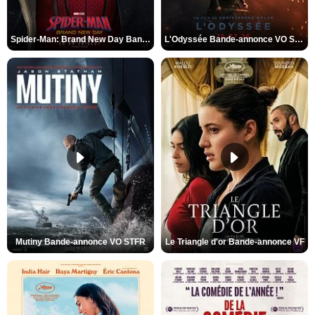
Spider-Man: Brand New Day Bande-annonce VO STFR
L'Odyssée Bande-annonce VO STFR
Mutiny Bande-annonce VO STFR
Le Triangle d'or Bande-annonce VF