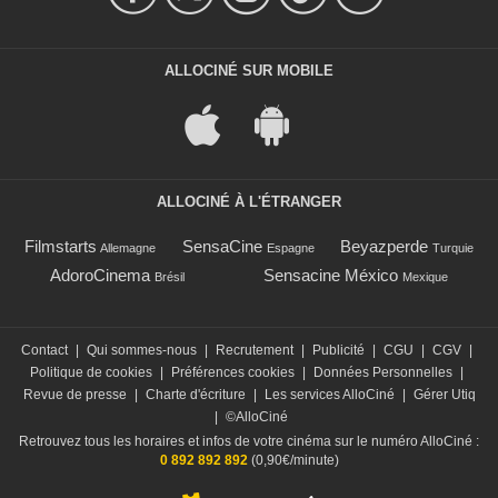
ALLOCINÉ SUR MOBILE
ALLOCINÉ À L'ÉTRANGER
Filmstarts
SensaCine
Beyazperde
Allemagne
Espagne
Turquie
AdoroCinema
Sensacine México
Brésil
Mexique
Contact
|
Qui sommes-nous
|
Recrutement
|
Publicité
|
CGU
|
CGV
|
Politique de cookies
|
Préférences cookies
|
Données Personnelles
|
Revue de presse
|
Charte d'écriture
|
Les services AlloCiné
|
Gérer Utiq
|
©AlloCiné
Retrouvez tous les horaires et infos de votre cinéma sur le numéro AlloCiné :
0 892 892 892
(0,90€/minute)