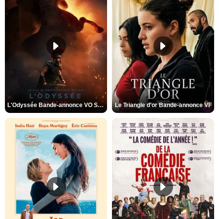
L'Odyssée Bande-annonce VO STFR
Le Triangle d'or Bande-annonce VF