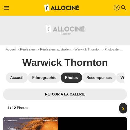
profil
menu
search
Accueil
Réalisateur
Réalisateur australien
Warwick Thornton
Photos de Warwick Thornton
Warwick Thornton
Accueil
Filmographie
Photos
Récompenses
Vidé
RETOUR À LA GALERIE
1
/ 12 Photos