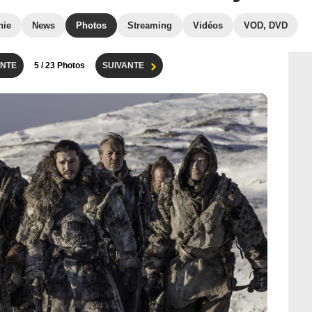
hie
News
Photos
Streaming
Vidéos
VOD, DVD
NTE
5
/ 23 Photos
SUIVANTE