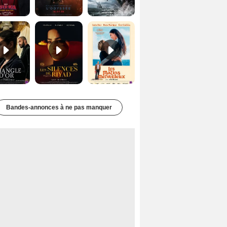
Le Triangle d'or Bande-annonce VF
Les Silences de Riyad Bande-annonce VO STFR
Les Matins merveilleux Bande-annonce VF
Bandes-annonces à ne pas manquer