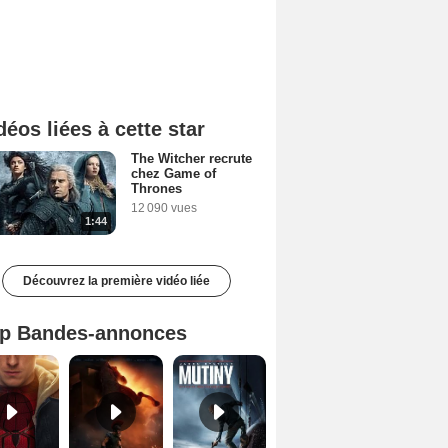
déos liées à cette star
The Witcher recrute
chez Game of
Thrones
12 090 vues
1:44
Découvrez la première vidéo liée
p Bandes-annonces
Spider-Man: Brand New Day Bande-annonce VO STFR
L'Odyssée Bande-annonce VO STFR
Mutiny Bande-annonce VO STFR