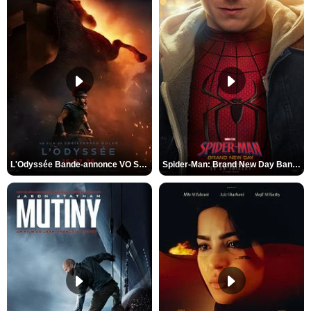
L'Odyssée Bande-annonce VO STFR
Spider-Man: Brand New Day Bande-annonce VO STFR