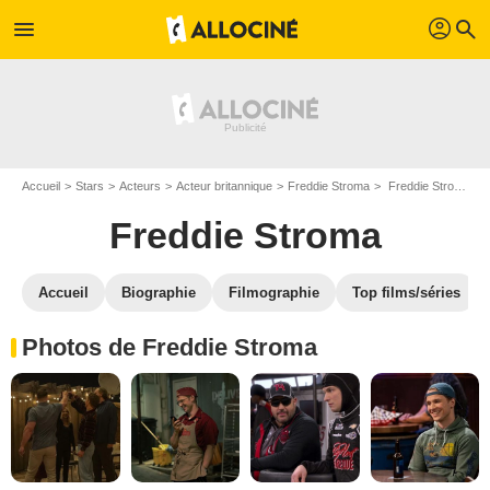
profil
menu
search
Accueil
Stars
Acteurs
Acteur britannique
Freddie Stroma
Freddie Stroma : Photos de ses films et séries
Freddie Stroma
Accueil
Biographie
Filmographie
Top films/séries
Photos de Freddie Stroma