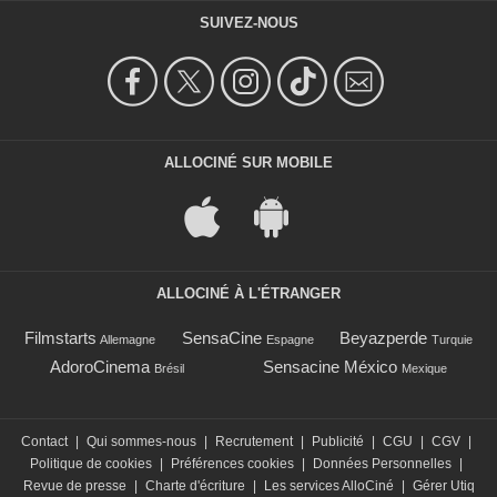
SUIVEZ-NOUS
ALLOCINÉ SUR MOBILE
ALLOCINÉ À L'ÉTRANGER
Filmstarts
SensaCine
Beyazperde
Allemagne
Espagne
Turquie
AdoroCinema
Sensacine México
Brésil
Mexique
Contact
|
Qui sommes-nous
|
Recrutement
|
Publicité
|
CGU
|
CGV
|
Politique de cookies
|
Préférences cookies
|
Données Personnelles
|
Revue de presse
|
Charte d'écriture
|
Les services AlloCiné
|
Gérer Utiq