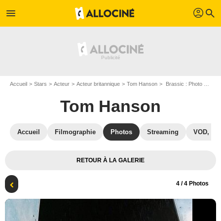
profil
menu
search
Accueil
Stars
Acteur
Acteur britannique
Tom Hanson
Brassic : Photo Joseph Gilgun, Ryan Sampson, Tom Hanson, Damien Molony
Tom Hanson
Accueil
Filmographie
Photos
Streaming
VOD, DV
RETOUR À LA GALERIE
4
/ 4 Photos