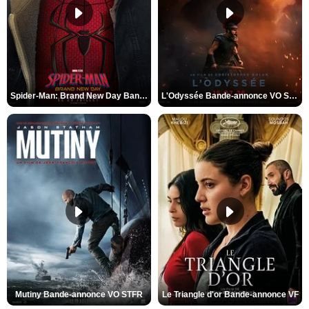
Spider-Man: Brand New Day Bande-annonce VO STFR
L'Odyssée Bande-annonce VO STFR
Mutiny Bande-annonce VO STFR
Le Triangle d'or Bande-annonce VF