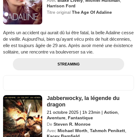
Avec
Blake Lively
,
Michiel Huisman
,
Harrison Ford
Titre original
The Age Of Adaline
Après un accident qui aurait dû lui être fatal, la belle Adaline cesse
de vieillir. Aujourd'hui, bien qu'ayant vécu près de huit décennies,
elle est toujours âgée de 29 ans. Après avoir mené une éxistence
solitaire, une rencontre va bouleverser sa vie.
STREAMING
Jabberwocky, la légende du
dragon
21 octobre 2025
|
1h 23min
|
Action
,
Aventure
,
Fantastique
De
Steven R. Monroe
Avec
Michael Worth
,
Tahmoh Penikett
,
Kacey Barnfield