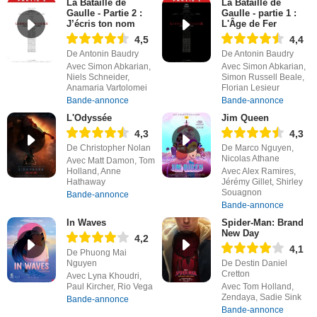
La Bataille de
La Bataille de
Gaulle - Partie 2 :
Gaulle - partie 1 :
J’écris ton nom
L'Âge de Fer
4,5
4,4
De Antonin Baudry
De Antonin Baudry
Avec Simon Abkarian,
Avec Simon Abkarian,
Niels Schneider,
Simon Russell Beale,
Anamaria Vartolomei
Florian Lesieur
Bande-annonce
Bande-annonce
L'Odyssée
Jim Queen
4,3
4,3
De Christopher Nolan
De Marco Nguyen,
Nicolas Athane
Avec Matt Damon, Tom
Holland, Anne
Avec Alex Ramires,
Hathaway
Jérémy Gillet, Shirley
Souagnon
Bande-annonce
Bande-annonce
In Waves
Spider-Man: Brand
New Day
4,2
4,1
De Phuong Mai
Nguyen
De Destin Daniel
Cretton
Avec Lyna Khoudri,
Paul Kircher, Rio Vega
Avec Tom Holland,
Zendaya, Sadie Sink
Bande-annonce
Bande-annonce