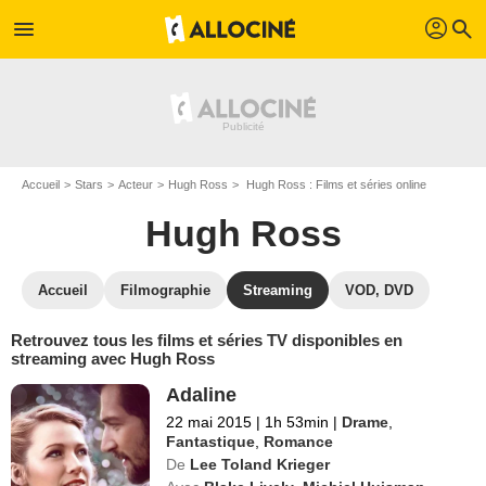
profil
menu
search
Accueil
Stars
Acteur
Hugh Ross
Hugh Ross : Films et séries online
Hugh Ross
Accueil
Filmographie
Streaming
VOD, DVD
Retrouvez tous les films et séries TV disponibles en
streaming avec Hugh Ross
Adaline
22 mai 2015
|
1h 53min
|
Drame
,
Fantastique
,
Romance
De
Lee Toland Krieger