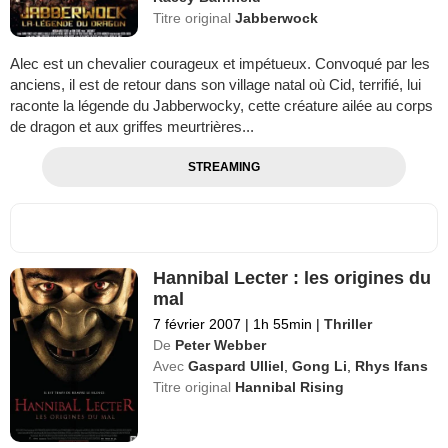
Titre original
Jabberwock
Alec est un chevalier courageux et impétueux. Convoqué par les
anciens, il est de retour dans son village natal où Cid, terrifié, lui
raconte la légende du Jabberwocky, cette créature ailée au corps
de dragon et aux griffes meurtrières...
STREAMING
Hannibal Lecter : les origines du
mal
7 février 2007
|
1h 55min
|
Thriller
De
Peter Webber
Avec
Gaspard Ulliel
,
Gong Li
,
Rhys Ifans
Titre original
Hannibal Rising