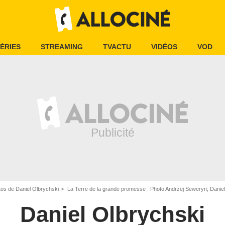
ÉRIES
STREAMING
TVACTU
VIDÉOS
VOD
os de Daniel Olbrychski
La Terre de la grande promesse : Photo Andrzej Seweryn, Danie
Daniel Olbrychski