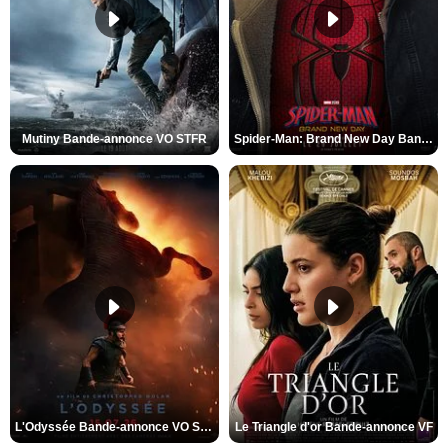
Mutiny Bande-annonce VO STFR
Spider-Man: Brand New Day Bande-annonce VO STFR
L'Odyssée Bande-annonce VO STFR
Le Triangle d'or Bande-annonce VF