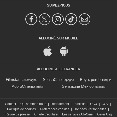
SUIVEZ-NOUS
ALLOCINÉ SUR MOBILE
ALLOCINÉ À L'ÉTRANGER
Filmstarts
SensaCine
Beyazperde
Allemagne
Espagne
Turquie
AdoroCinema
Sensacine México
Brésil
Mexique
Contact
|
Qui sommes-nous
|
Recrutement
|
Publicité
|
CGU
|
CGV
|
Politique de cookies
|
Préférences cookies
|
Données Personnelles
|
Revue de presse
|
Charte d'écriture
|
Les services AlloCiné
|
Gérer Utiq