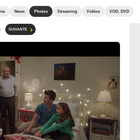
hie
News
Photos
Streaming
Vidéos
VOD, DVD
s
SUIVANTE