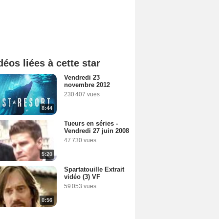
déos liées à cette star
Vendredi 23
novembre 2012
230 407 vues
8:44
Tueurs en séries -
Vendredi 27 juin 2008
47 730 vues
5:20
Spartatouille Extrait
vidéo (3) VF
59 053 vues
0:56