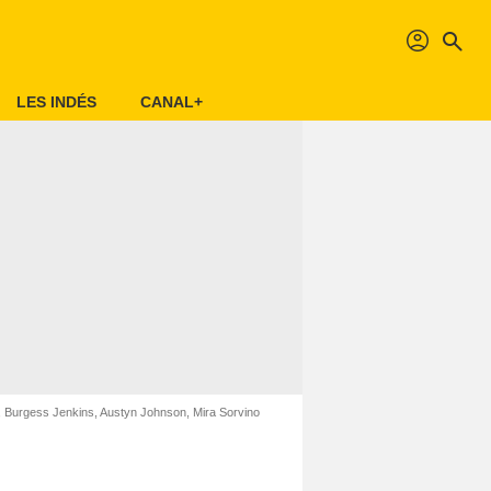
profil
search
LES INDÉS
CANAL+
ox, Burgess Jenkins, Austyn Johnson, Mira Sorvino