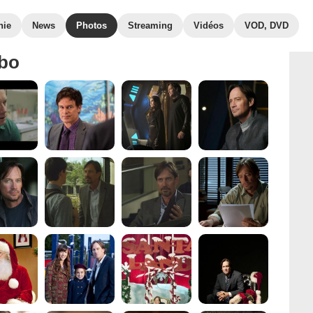
hie
News
Photos
Streaming
Vidéos
VOD, DVD
rbo