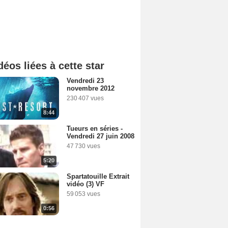
déos liées à cette star
Vendredi 23
novembre 2012
230 407 vues
8:44
Tueurs en séries -
Vendredi 27 juin 2008
47 730 vues
5:20
Spartatouille Extrait
vidéo (3) VF
59 053 vues
0:56