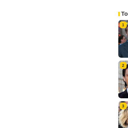
To
1
2
3