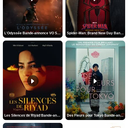
L'Odyssée Bande-annonce VO STFR
Spider-Man: Brand New Day Bande-annonce VO STFR
Les Silences de Riyad Bande-annonce VO STFR
Des Fleurs pour Tokyo Bande-annonce VO STFR