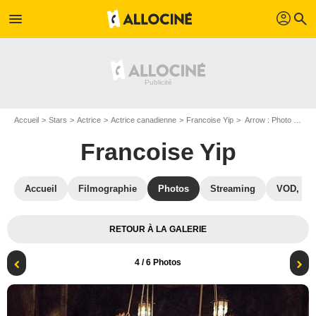
profil
menu
search
Accueil
Stars
Actrice
Actrice canadienne
Francoise Yip
Arrow : Photo Francoise Yip
Francoise Yip
Accueil
Filmographie
Photos
Streaming
VOD, DV
RETOUR À LA GALERIE
4
/ 6 Photos