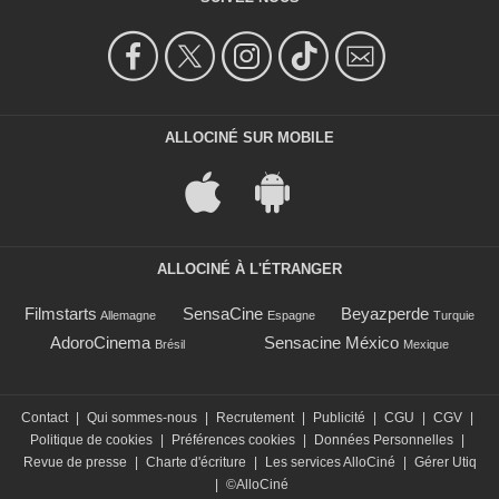
ALLOCINÉ SUR MOBILE
ALLOCINÉ À L'ÉTRANGER
Filmstarts
SensaCine
Beyazperde
Allemagne
Espagne
Turquie
AdoroCinema
Sensacine México
Brésil
Mexique
Contact
|
Qui sommes-nous
|
Recrutement
|
Publicité
|
CGU
|
CGV
|
Politique de cookies
|
Préférences cookies
|
Données Personnelles
|
Revue de presse
|
Charte d'écriture
|
Les services AlloCiné
|
Gérer Utiq
|
©AlloCiné