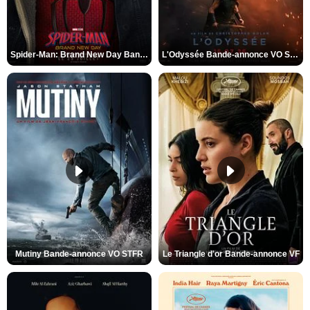
Spider-Man: Brand New Day Bande-annonce VO STFR
L'Odyssée Bande-annonce VO STFR
Mutiny Bande-annonce VO STFR
Le Triangle d'or Bande-annonce VF