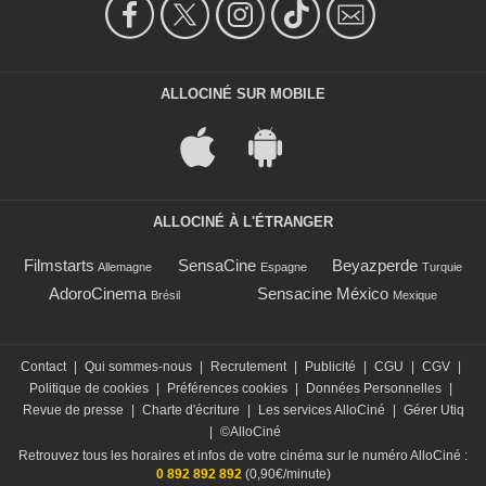
ALLOCINÉ SUR MOBILE
ALLOCINÉ À L'ÉTRANGER
Filmstarts
SensaCine
Beyazperde
Allemagne
Espagne
Turquie
AdoroCinema
Sensacine México
Brésil
Mexique
Contact
|
Qui sommes-nous
|
Recrutement
|
Publicité
|
CGU
|
CGV
|
Politique de cookies
|
Préférences cookies
|
Données Personnelles
|
Revue de presse
|
Charte d'écriture
|
Les services AlloCiné
|
Gérer Utiq
|
©AlloCiné
Retrouvez tous les horaires et infos de votre cinéma sur le numéro AlloCiné :
0 892 892 892
(0,90€/minute)