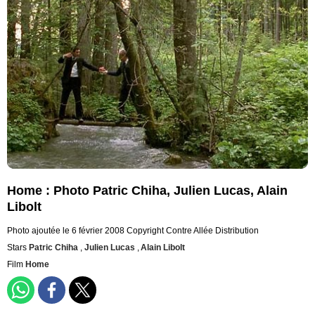
Home : Photo Patric Chiha, Julien Lucas, Alain
Libolt
Photo ajoutée le 6 février 2008
Copyright Contre Allée Distribution
Stars
Patric Chiha
,
Julien Lucas
,
Alain Libolt
Film
Home