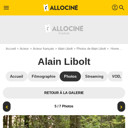
profil
menu
search
Accueil
Acteur
Acteur français
Alain Libolt
Photos de Alain Libolt
Home : Photo Patric Chiha, Julien Lucas, Alain Libolt
Alain Libolt
Accueil
Filmographie
Photos
Streaming
VOD, DV
RETOUR À LA GALERIE
5
/ 7 Photos