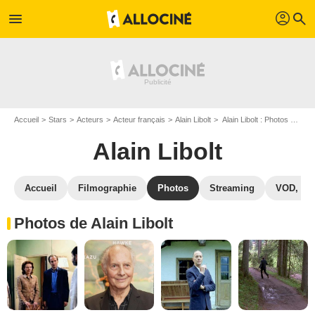
profil
menu
search
Accueil
Stars
Acteurs
Acteur français
Alain Libolt
Alain Libolt : Photos de ses films et séries
Alain Libolt
Accueil
Filmographie
Photos
Streaming
VOD, DV
Photos de Alain Libolt