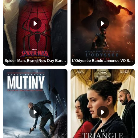
Spider-Man: Brand New Day Bande-annonce VO STFR
L'Odyssée Bande-annonce VO STFR