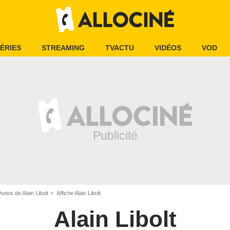
ÉRIES
STREAMING
TVACTU
VIDÉOS
VOD
hotos de Alain Libolt
Affiche Alain Libolt
Alain Libolt