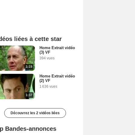
déos liées à cette star
Home Extrait vidéo
(3) VF
394 vues
1:19
Home Extrait vidéo
(2) VF
1 636 vues
1:37
Découvrez les 2 vidéos liées
p Bandes-annonces
Spider-Man: Brand New Day Bande-annonce VO STFR
L'Odyssée Bande-annonce VO STFR
Mutiny Bande-annonce VO STFR