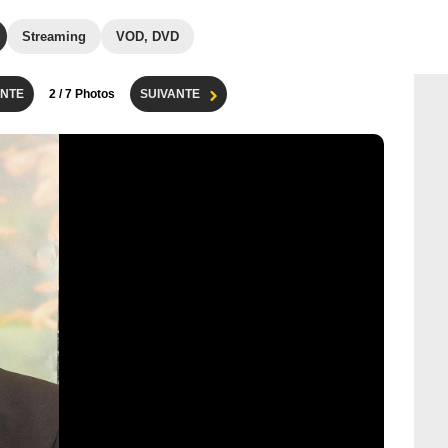
Streaming
VOD, DVD
NTE
2
/ 7 Photos
SUIVANTE