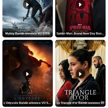
Mutiny Bande-annonce VO STFR
Spider-Man: Brand New Day Bande-annonce VO STFR
L'Odyssée Bande-annonce VO STFR
Le Triangle d'or Bande-annonce VF