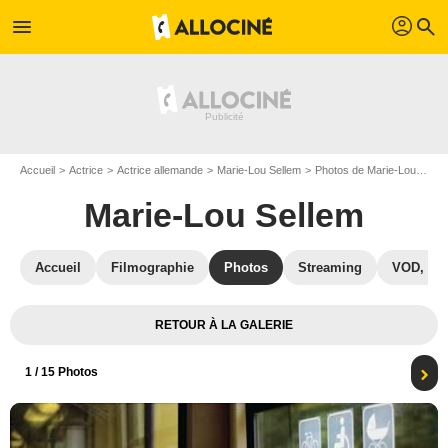
profil
menu
search
Accueil
Actrice
Actrice allemande
Marie-Lou Sellem
Photos de Marie-Lou Sellem
Marie-Lou Sellem
Accueil
Filmographie
Photos
Streaming
VOD, DV
RETOUR À LA GALERIE
1
/ 15 Photos