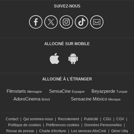
SUIVEZ-NOUS
ALLOCINÉ SUR MOBILE
ALLOCINÉ À L'ÉTRANGER
Filmstarts
SensaCine
Beyazperde
Allemagne
Espagne
Turquie
AdoroCinema
Sensacine México
Brésil
Mexique
Contact
|
Qui sommes-nous
|
Recrutement
|
Publicité
|
CGU
|
CGV
|
Politique de cookies
|
Préférences cookies
|
Données Personnelles
|
Revue de presse
|
Charte d'écriture
|
Les services AlloCiné
|
Gérer Utiq