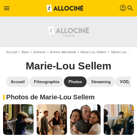
profil
menu
search
Accueil
Stars
Actrices
Actrice allemande
Marie-Lou Sellem
Marie-Lou Sellem : Photos de ses films et séries
Marie-Lou Sellem
Accueil
Filmographie
Photos
Streaming
VOD, DV
Photos de Marie-Lou Sellem