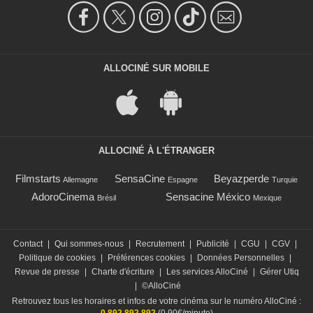
ALLOCINÉ SUR MOBILE
ALLOCINÉ À L'ÉTRANGER
Filmstarts
SensaCine
Beyazperde
Allemagne
Espagne
Turquie
AdoroCinema
Sensacine México
Brésil
Mexique
Contact
|
Qui sommes-nous
|
Recrutement
|
Publicité
|
CGU
|
CGV
|
Politique de cookies
|
Préférences cookies
|
Données Personnelles
|
Revue de presse
|
Charte d'écriture
|
Les services AlloCiné
|
Gérer Utiq
|
©AlloCiné
Retrouvez tous les horaires et infos de votre cinéma sur le numéro AlloCiné :
0 892 892 892
(0,90€/minute)