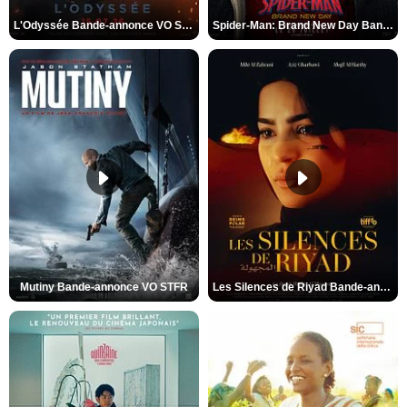
L'Odyssée Bande-annonce VO STFR
Spider-Man: Brand New Day Bande-annonce VO STFR
Mutiny Bande-annonce VO STFR
Les Silences de Riyad Bande-annonce VO STFR