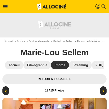
profil
menu
search
Accueil
Actrice
Actrice allemande
Marie-Lou Sellem
Photos de Marie-Lou Sellem
Marie-Lou Sellem
Accueil
Filmographie
Photos
Streaming
VOD, DV
RETOUR À LA GALERIE
11
/ 15 Photos