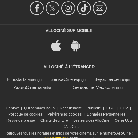
ALLOCINÉ SUR MOBILE
ALLOCINÉ À L'ÉTRANGER
Filmstarts
SensaCine
Beyazperde
Allemagne
Espagne
Turquie
AdoroCinema
Sensacine México
Brésil
Mexique
Contact
|
Qui sommes-nous
|
Recrutement
|
Publicité
|
CGU
|
CGV
|
Politique de cookies
|
Préférences cookies
|
Données Personnelles
|
Revue de presse
|
Charte d'écriture
|
Les services AlloCiné
|
Gérer Utiq
|
©AlloCiné
Retrouvez tous les horaires et infos de votre cinéma sur le numéro AlloCiné :