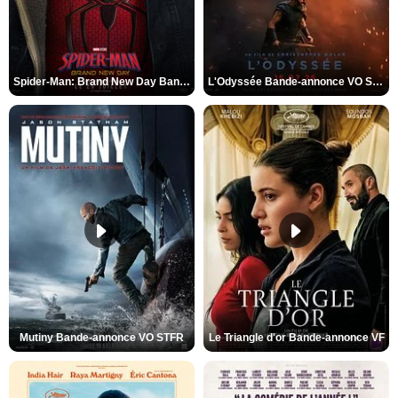
Spider-Man: Brand New Day Bande-annonce VO STFR
L'Odyssée Bande-annonce VO STFR
Mutiny Bande-annonce VO STFR
Le Triangle d'or Bande-annonce VF