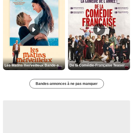
Les Matins merveilleux Bande-annonce VF
De la Comédie-Française Teaser VF
Bandes-annonces à ne pas manquer