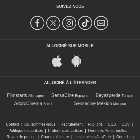
SUIVEZ-NOUS
ALLOCINÉ SUR MOBILE
ALLOCINÉ À L'ÉTRANGER
Filmstarts
SensaCine
Beyazperde
Allemagne
Espagne
Turquie
AdoroCinema
Sensacine México
Brésil
Mexique
Contact
|
Qui sommes-nous
|
Recrutement
|
Publicité
|
CGU
|
CGV
|
Politique de cookies
|
Préférences cookies
|
Données Personnelles
|
Revue de presse
|
Charte d'écriture
|
Les services AlloCiné
|
Gérer Utiq