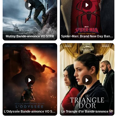
Mutiny Bande-annonce VO STFR
Spider-Man: Brand New Day Bande-annonce VO STFR
L'Odyssée Bande-annonce VO STFR
Le Triangle d'or Bande-annonce VF