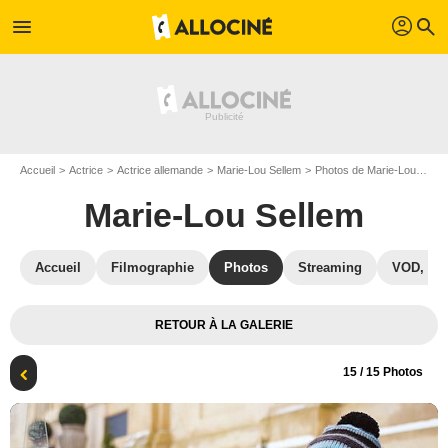
profil
menu
search
Accueil
Actrice
Actrice allemande
Marie-Lou Sellem
Photos de Marie-Lou Sellem
Marie-Lou Sellem
Accueil
Filmographie
Photos
Streaming
VOD, DV
RETOUR À LA GALERIE
15
/ 15 Photos