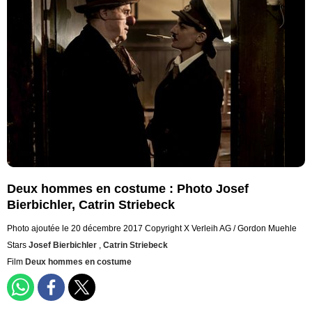
Deux hommes en costume : Photo Josef
Bierbichler, Catrin Striebeck
Photo ajoutée le 20 décembre 2017
Copyright X Verleih AG / Gordon Muehle
Stars
Josef Bierbichler
,
Catrin Striebeck
Film
Deux hommes en costume