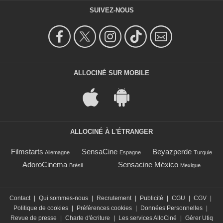
SUIVEZ-NOUS
ALLOCINÉ SUR MOBILE
ALLOCINÉ À L'ÉTRANGER
Filmstarts
SensaCine
Beyazperde
Allemagne
Espagne
Turquie
AdoroCinema
Sensacine México
Brésil
Mexique
Contact
|
Qui sommes-nous
|
Recrutement
|
Publicité
|
CGU
|
CGV
|
Politique de cookies
|
Préférences cookies
|
Données Personnelles
|
Revue de presse
|
Charte d'écriture
|
Les services AlloCiné
|
Gérer Utiq