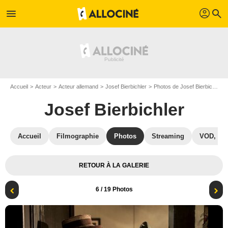
profil
menu
search
Accueil
Acteur
Acteur allemand
Josef Bierbichler
Photos de Josef Bierbichler
Josef Bierbichler
Accueil
Filmographie
Photos
Streaming
VOD, DV
RETOUR À LA GALERIE
6
/ 19 Photos