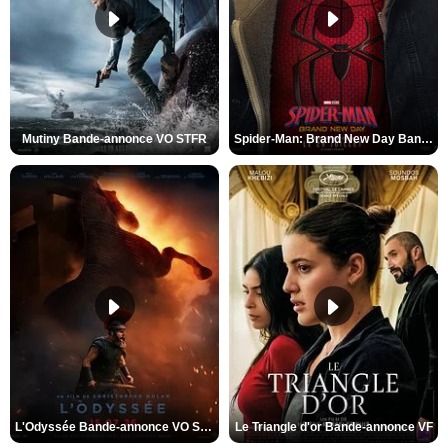
Mutiny Bande-annonce VO STFR
Spider-Man: Brand New Day Bande-annonce VO STFR
L'Odyssée Bande-annonce VO STFR
Le Triangle d'or Bande-annonce VF