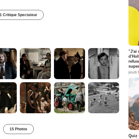
1 Critique Spectateur
"J'ai
d'Hol
refus
super
jeudi 
15 Photos
Quiz 