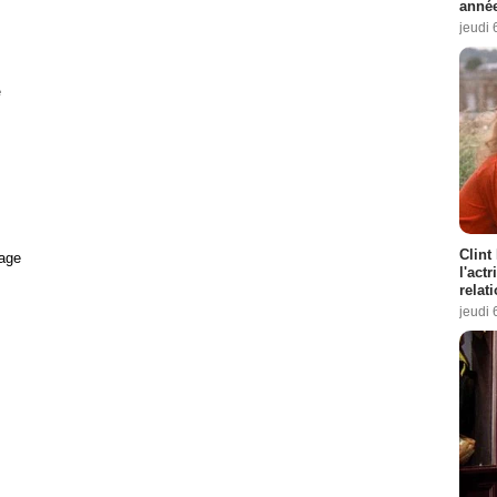
année
jeudi 
e
Clint
age
l'act
relat
jeudi 