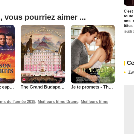
C'est
, vous pourriez aimer ...
toute
ans, 
têtes
jeudi 
Ce
Zw
La Maison aux esprits
The Grand Budapest Hotel
Je te promets - The Vow
ilms de l'année 2018
,
Meilleurs films Drame
,
Meilleurs films