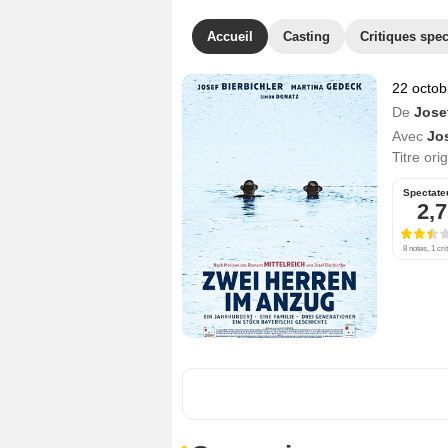
Accueil
Casting
Critiques spec
22 octob
De
Jose
Avec
Jos
Titre ori
Spectate
2,7
8 notes, 1 cri