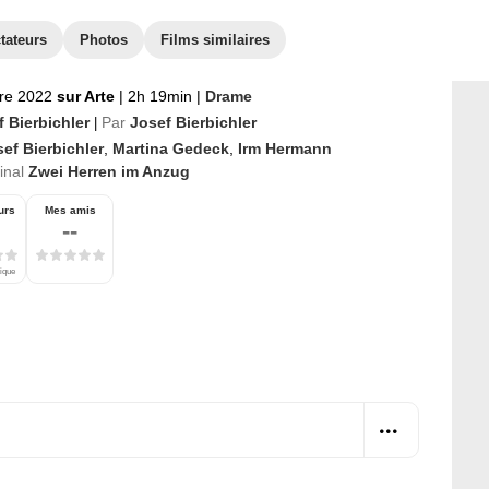
tateurs
Photos
Films similaires
re 2022
sur Arte
|
2h 19min
|
Drame
f Bierbichler
Par
Josef Bierbichler
|
ef Bierbichler
,
Martina Gedeck
,
Irm Hermann
ginal
Zwei Herren im Anzug
urs
Mes amis
--
tique