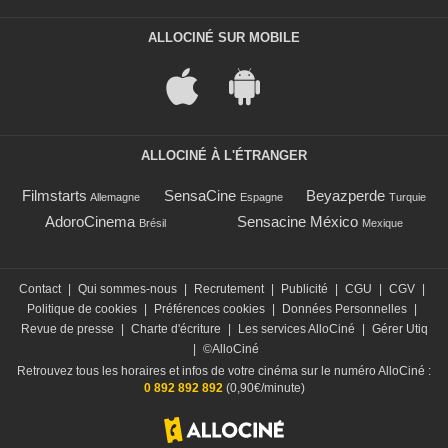
ALLOCINÉ SUR MOBILE
ALLOCINÉ À L'ÉTRANGER
Filmstarts
SensaCine
Beyazperde
Allemagne
Espagne
Turquie
AdoroCinema
Sensacine México
Brésil
Mexique
Contact
|
Qui sommes-nous
|
Recrutement
|
Publicité
|
CGU
|
CGV
|
Politique de cookies
|
Préférences cookies
|
Données Personnelles
|
Revue de presse
|
Charte d'écriture
|
Les services AlloCiné
|
Gérer Utiq
|
©AlloCiné
Retrouvez tous les horaires et infos de votre cinéma sur le numéro AlloCiné :
0 892 892 892
(0,90€/minute)