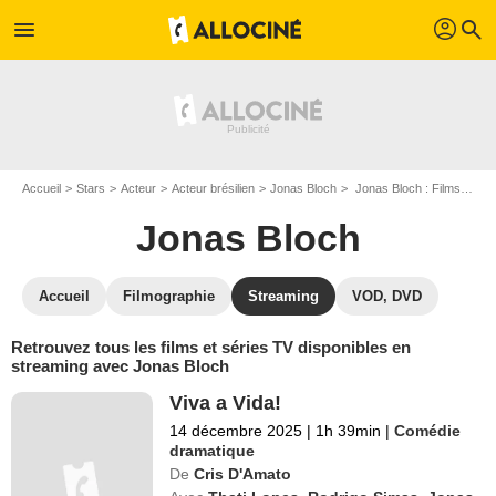
profil
menu
search
Accueil
Stars
Acteur
Acteur brésilien
Jonas Bloch
Jonas Bloch : Films et séries online
Jonas Bloch
Accueil
Filmographie
Streaming
VOD, DVD
Retrouvez tous les films et séries TV disponibles en
streaming avec Jonas Bloch
Viva a Vida!
14 décembre 2025
|
1h 39min
|
Comédie
dramatique
De
Cris D'Amato