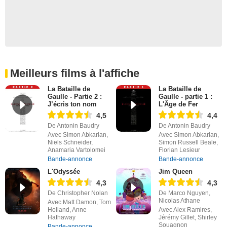
Meilleurs films à l'affiche
La Bataille de
La Bataille de
Gaulle - Partie 2 :
Gaulle - partie 1 :
J’écris ton nom
L'Âge de Fer
4,5
4,4
De Antonin Baudry
De Antonin Baudry
Avec Simon Abkarian,
Avec Simon Abkarian,
Niels Schneider,
Simon Russell Beale,
Anamaria Vartolomei
Florian Lesieur
Bande-annonce
Bande-annonce
L'Odyssée
Jim Queen
4,3
4,3
De Christopher Nolan
De Marco Nguyen,
Nicolas Athane
Avec Matt Damon, Tom
Holland, Anne
Avec Alex Ramires,
Hathaway
Jérémy Gillet, Shirley
Souagnon
Bande-annonce