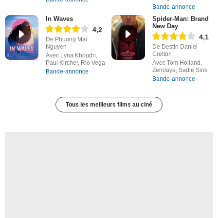
Bande-annonce
In Waves
Spider-Man: Brand
New Day
4,2
4,1
De Phuong Mai
Nguyen
De Destin Daniel
Cretton
Avec Lyna Khoudri,
Paul Kircher, Rio Vega
Avec Tom Holland,
Zendaya, Sadie Sink
Bande-annonce
Bande-annonce
Tous les meilleurs films au ciné