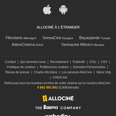
ALLOCINÉ À L'ÉTRANGER
Filmstarts
SensaCine
Beyazperde
Allemagne
Espagne
Turquie
AdoroCinema
Sensacine México
Brésil
Mexique
Contact
|
Qui sommes-nous
|
Recrutement
|
Publicité
|
CGU
|
CGV
|
Politique de cookies
|
Préférences cookies
|
Données Personnelles
|
Revue de presse
|
Charte d'écriture
|
Les services AlloCiné
|
Gérer Utiq
|
©AlloCiné
Retrouvez tous les horaires et infos de votre cinéma sur le numéro AlloCiné :
0 892 892 892
(0,90€/minute)