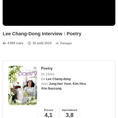
Lee Chang-Dong Interview : Poetry
4 989 vues
16 août 2010
Partager
Poetry
2h 19min
De
Lee Chang-dong
Avec
Jung-hee Yoon
,
Kim Hira
,
Ahn Naesang
Presse
Spectateurs
4,1
3,8