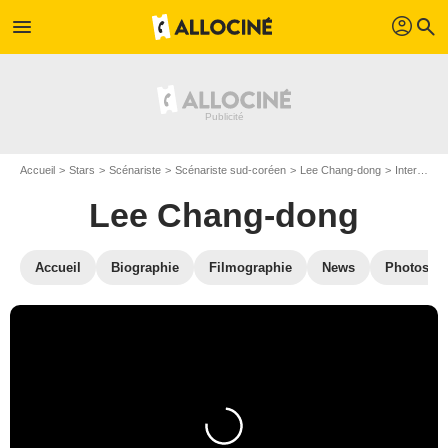
profil
menu
search
Accueil
Stars
Scénariste
Scénariste sud-coréen
Lee Chang-dong
Interviews de Lee Chang-dong
Lee Chang-dong
Accueil
Biographie
Filmographie
News
Photos