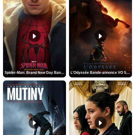
Spider-Man: Brand New Day Bande-annonce VO STFR
L'Odyssée Bande-annonce VO STFR