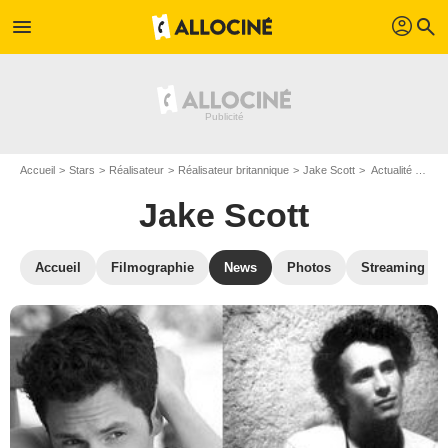
profil
menu
search
Accueil
Stars
Réalisateur
Réalisateur britannique
Jake Scott
Actualité Jake Scott
Jake Scott
Accueil
Filmographie
News
Photos
Streaming