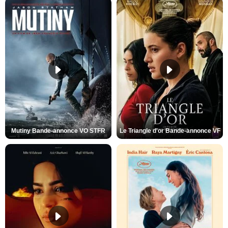
Mutiny Bande-annonce VO STFR
Le Triangle d'or Bande-annonce VF