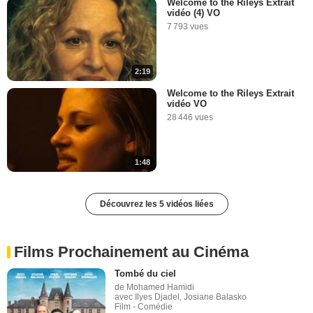
Welcome to the Rileys Extrait
vidéo (4) VO
7 793 vues
2:19
Welcome to the Rileys Extrait
vidéo VO
28 446 vues
1:48
Découvrez les 5 vidéos liées
Films Prochainement au Cinéma
Tombé du ciel
de Mohamed Hamidi
avec Ilyes Djadel, Josiane Balasko
Film - Comédie