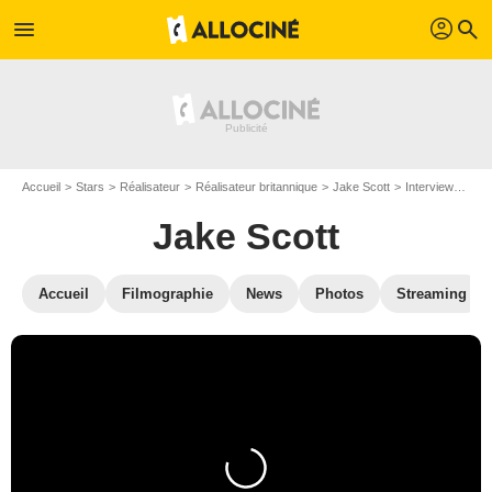
profil
menu
search
Accueil
Stars
Réalisateur
Réalisateur britannique
Jake Scott
Interviews de Jake Scott
Jake Scott
Accueil
Filmographie
News
Photos
Streaming