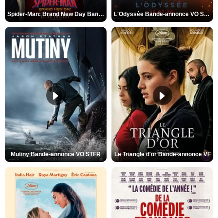
Spider-Man: Brand New Day Bande-annonce VO STFR
L'Odyssée Bande-annonce VO STFR
Mutiny Bande-annonce VO STFR
Le Triangle d'or Bande-annonce VF