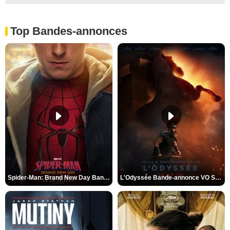
Top Bandes-annonces
Spider-Man: Brand New Day Bande-annonce VO STFR
L'Odyssée Bande-annonce VO STFR