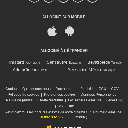
ALLOCINÉ SUR MOBILE
ALLOCINÉ À L'ÉTRANGER
Filmstarts
SensaCine
Beyazperde
Allemagne
Espagne
Turquie
AdoroCinema
Sensacine México
Brésil
Mexique
Contact
|
Qui sommes-nous
|
Recrutement
|
Publicité
|
CGU
|
CGV
|
Politique de cookies
|
Préférences cookies
|
Données Personnelles
|
Revue de presse
|
Charte d'écriture
|
Les services AlloCiné
|
Gérer Utiq
|
©AlloCiné
Retrouvez tous les horaires et infos de votre cinéma sur le numéro AlloCiné :
0 892 892 892
(0,90€/minute)