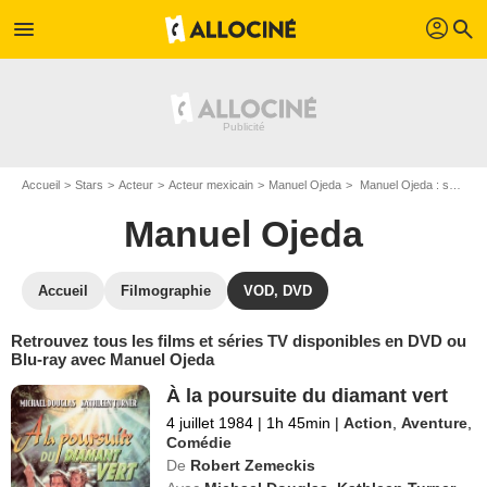
profil
menu
search
Accueil
Stars
Acteur
Acteur mexicain
Manuel Ojeda
Manuel Ojeda : ses Blu-Ray, DVD, VOD, SVOD
Manuel Ojeda
Accueil
Filmographie
VOD, DVD
Retrouvez tous les films et séries TV disponibles en DVD ou
Blu-ray avec Manuel Ojeda
À la poursuite du diamant vert
4 juillet 1984
|
1h 45min
|
Action
,
Aventure
,
Comédie
De
Robert Zemeckis