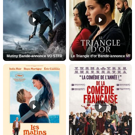
Mutiny Bande-annonce VO STFR
Le Triangle d'or Bande-annonce VF