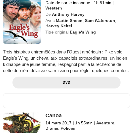
Date de sortie inconnue
|
1h 51min
|
Western
De
Anthony Harvey
Avec
Martin Sheen
,
Sam Waterston
,
Harvey Keitel
Titre original
Eagle's Wing
Trois histoires entremêlées dans l'Ouest américain : Pike vole
Eagle's Wing, un cheval aux capacités extraordinaires, un indien
kidnappe une jeune femme, l'espagnol parti à la recherche de
cette dernière délaisse sa mission pour régler quelques comptes.
DVD
Canoa
14 mars 2017
|
1h 55min
|
Aventure
,
Drame
,
Policier