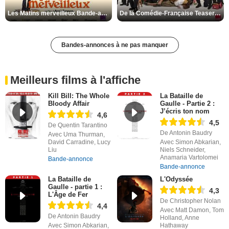
Les Matins merveilleux Bande-annonce VF
De la Comédie-Française Teaser VF
Bandes-annonces à ne pas manquer
Meilleurs films à l'affiche
Kill Bill: The Whole
La Bataille de
Bloody Affair
Gaulle - Partie 2 :
J’écris ton nom
4,6
4,5
De Quentin Tarantino
De Antonin Baudry
Avec Uma Thurman,
David Carradine, Lucy
Avec Simon Abkarian,
Liu
Niels Schneider,
Anamaria Vartolomei
Bande-annonce
Bande-annonce
La Bataille de
L'Odyssée
Gaulle - partie 1 :
4,3
L'Âge de Fer
De Christopher Nolan
4,4
Avec Matt Damon, Tom
De Antonin Baudry
Holland, Anne
Avec Simon Abkarian,
Hathaway