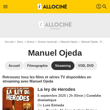
profil
menu
search
Accueil
Stars
Acteur
Acteur mexicain
Manuel Ojeda
Manuel Ojeda : Films et séries online
Manuel Ojeda
Accueil
Filmographie
Streaming
VOD, DVD
Retrouvez tous les films et séries TV disponibles en
streaming avec Manuel Ojeda
La ley de Herodes
5 septembre 2025
|
2h 00min
|
Comédie
dramatique
De
Luis Estrada