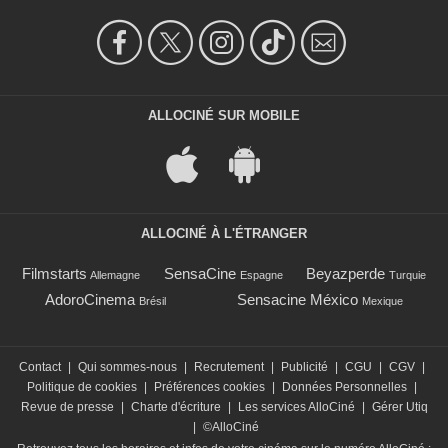
ALLOCINÉ SUR MOBILE
ALLOCINÉ À L'ÉTRANGER
Filmstarts
SensaCine
Beyazperde
Allemagne
Espagne
Turquie
AdoroCinema
Sensacine México
Brésil
Mexique
Contact
|
Qui sommes-nous
|
Recrutement
|
Publicité
|
CGU
|
CGV
|
Politique de cookies
|
Préférences cookies
|
Données Personnelles
|
Revue de presse
|
Charte d'écriture
|
Les services AlloCiné
|
Gérer Utiq
|
©AlloCiné