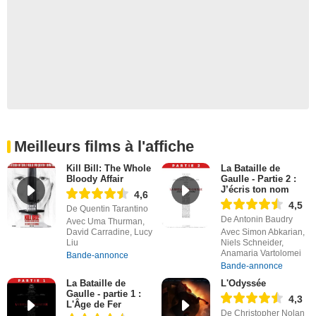
Meilleurs films à l'affiche
Kill Bill: The Whole
La Bataille de
Bloody Affair
Gaulle - Partie 2 :
J’écris ton nom
4,6
4,5
De Quentin Tarantino
De Antonin Baudry
Avec Uma Thurman,
David Carradine, Lucy
Avec Simon Abkarian,
Liu
Niels Schneider,
Anamaria Vartolomei
Bande-annonce
Bande-annonce
La Bataille de
L'Odyssée
Gaulle - partie 1 :
4,3
L'Âge de Fer
De Christopher Nolan