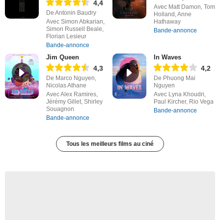
4,4
Avec Matt Damon, Tom
De Antonin Baudry
Holland, Anne
Avec Simon Abkarian,
Hathaway
Simon Russell Beale,
Bande-annonce
Florian Lesieur
Bande-annonce
Jim Queen
In Waves
4,3
4,2
De Marco Nguyen,
De Phuong Mai
Nicolas Athane
Nguyen
Avec Alex Ramires,
Avec Lyna Khoudri,
Jérémy Gillet, Shirley
Paul Kircher, Rio Vega
Souagnon
Bande-annonce
Bande-annonce
Tous les meilleurs films au ciné