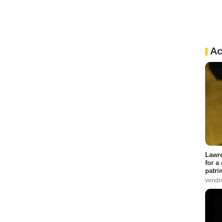
Ac
Lawre
for a
patri
vendre