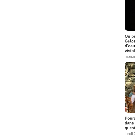
On pe
Grâce
d'oeu
visib
mercre
Pourq
dans 
quest
lundi 