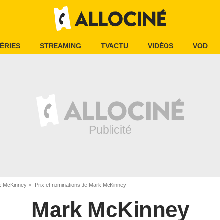
ÉRIES
STREAMING
TVACTU
VIDÉOS
VOD
k McKinney
Prix et nominations de Mark McKinney
Mark McKinney