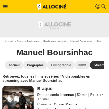
profil
menu
search
Accueil
Stars
Réalisateur
Réalisateur français
Manuel Boursinhac
Manuel Boursinhac : Films et séries online
Manuel Boursinhac
Accueil
Biographie
Filmographie
News
Streamin
Retrouvez tous les films et séries TV disponibles en
streaming avec Manuel Boursinhac
Braquo
Date de sortie inconnue
|
52 min
|
Policier
,
Thriller
Créée par
Olivier Marchal