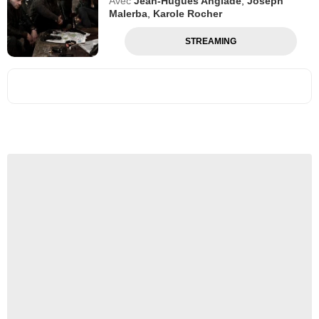
Avec
Jean-Hugues Anglade
,
Joseph
Malerba
,
Karole Rocher
STREAMING