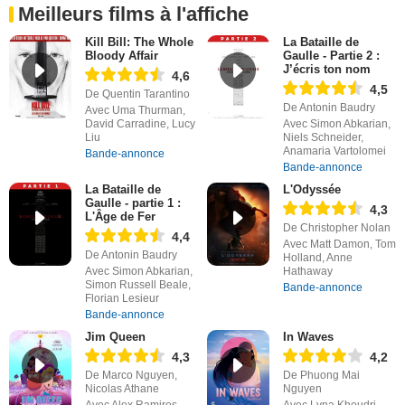
Meilleurs films à l'affiche
Kill Bill: The Whole
La Bataille de
Bloody Affair
Gaulle - Partie 2 :
J’écris ton nom
4,6
4,5
De Quentin Tarantino
De Antonin Baudry
Avec Uma Thurman,
David Carradine, Lucy
Avec Simon Abkarian,
Liu
Niels Schneider,
Anamaria Vartolomei
Bande-annonce
Bande-annonce
La Bataille de
L'Odyssée
Gaulle - partie 1 :
4,3
L'Âge de Fer
De Christopher Nolan
4,4
Avec Matt Damon, Tom
De Antonin Baudry
Holland, Anne
Avec Simon Abkarian,
Hathaway
Simon Russell Beale,
Bande-annonce
Florian Lesieur
Bande-annonce
Jim Queen
In Waves
4,3
4,2
De Marco Nguyen,
De Phuong Mai
Nicolas Athane
Nguyen