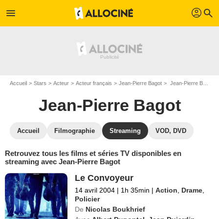
profil
menu
search
Accueil
Stars
Acteur
Acteur français
Jean-Pierre Bagot
Jean-Pierre Bagot : Films et séries online
Jean-Pierre Bagot
Accueil
Filmographie
Streaming
VOD, DVD
Retrouvez tous les films et séries TV disponibles en
streaming avec Jean-Pierre Bagot
Le Convoyeur
14 avril 2004
|
1h 35min
|
Action
,
Drame
,
Policier
De
Nicolas Boukhrief