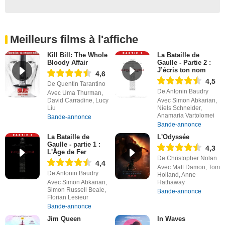
Meilleurs films à l'affiche
Kill Bill: The Whole
La Bataille de
Bloody Affair
Gaulle - Partie 2 :
J’écris ton nom
4,6
4,5
De Quentin Tarantino
De Antonin Baudry
Avec Uma Thurman,
David Carradine, Lucy
Avec Simon Abkarian,
Liu
Niels Schneider,
Anamaria Vartolomei
Bande-annonce
Bande-annonce
La Bataille de
L'Odyssée
Gaulle - partie 1 :
4,3
L'Âge de Fer
De Christopher Nolan
4,4
Avec Matt Damon, Tom
De Antonin Baudry
Holland, Anne
Avec Simon Abkarian,
Hathaway
Simon Russell Beale,
Bande-annonce
Florian Lesieur
Bande-annonce
Jim Queen
In Waves