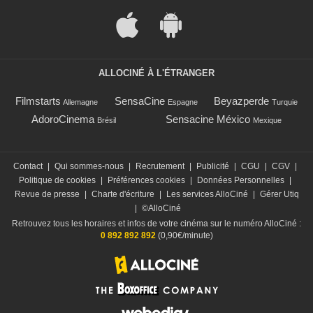
ALLOCINÉ À L'ÉTRANGER
Filmstarts
SensaCine
Beyazperde
Allemagne
Espagne
Turquie
AdoroCinema
Sensacine México
Brésil
Mexique
Contact
|
Qui sommes-nous
|
Recrutement
|
Publicité
|
CGU
|
CGV
|
Politique de cookies
|
Préférences cookies
|
Données Personnelles
|
Revue de presse
|
Charte d'écriture
|
Les services AlloCiné
|
Gérer Utiq
|
©AlloCiné
Retrouvez tous les horaires et infos de votre cinéma sur le numéro AlloCiné :
0 892 892 892
(0,90€/minute)