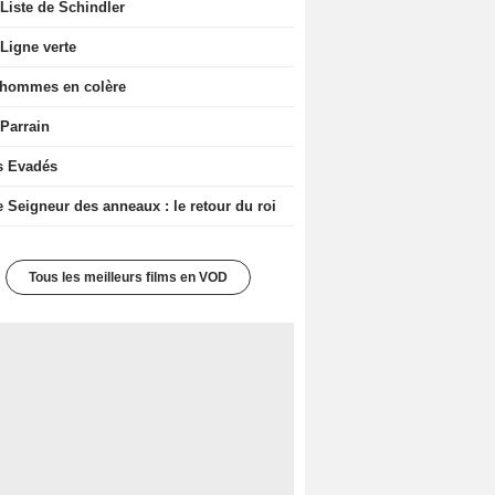
Liste de Schindler
Ligne verte
 hommes en colère
 Parrain
s Evadés
e Seigneur des anneaux : le retour du roi
Tous les meilleurs films en VOD