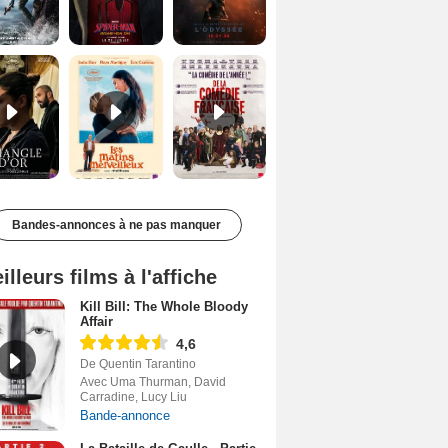
Le Triangle d'or Bande-annonce VF
Les Matins merveilleux Bande-annonce VF
De la Comédie-Française Teaser VF
Bandes-annonces à ne pas manquer
illeurs films à l'affiche
Kill Bill: The Whole Bloody
Affair
4,6
De Quentin Tarantino
Avec Uma Thurman, David
Carradine, Lucy Liu
Bande-annonce