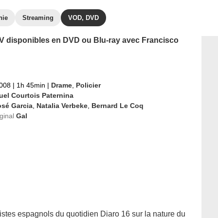
hie
Streaming
VOD, DVD
 TV disponibles en DVD ou Blu-ray avec Francisco
2008
|
1h 45min
|
Drame
,
Policier
uel Courtois Paternina
osé Garcia
,
Natalia Verbeke
,
Bernard Le Coq
iginal
Gal
istes espagnols du quotidien Diaro 16 sur la nature du