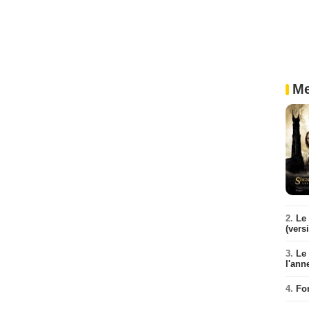
Me
2.
Le 
(vers
3.
Le
l'ann
4.
Fo