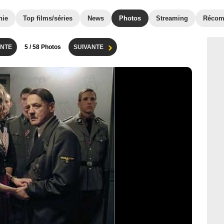
hie
Top films/séries
News
Photos
Streaming
Récom
NTE
5
/ 58 Photos
SUIVANTE