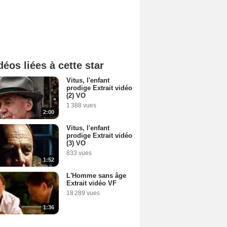
déos liées à cette star
Vitus, l'enfant
prodige Extrait vidéo
(2) VO
1 388 vues
2:00
Vitus, l'enfant
prodige Extrait vidéo
(3) VO
833 vues
1:52
L'Homme sans âge
Extrait vidéo VF
18 289 vues
1:36