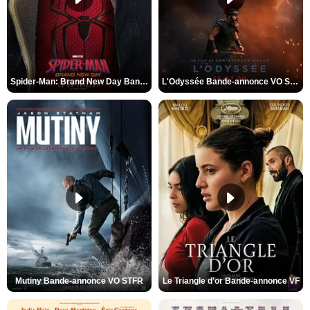
Spider-Man: Brand New Day Bande-annonce VO STFR
L'Odyssée Bande-annonce VO STFR
Mutiny Bande-annonce VO STFR
Le Triangle d'or Bande-annonce VF