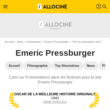
profil
menu
search
Accueil
Stars
Scénaristes
Emeric Pressburger
Prix et nominations de Emeric Pressburger
Emeric Pressburger
Accueil
Filmographie
Top films/séries
News
Phot
1 prix sur 9 nominations dans les festivals pour la star
Emeric Pressburger
OSCAR DE LA MEILLEURE HISTOIRE ORIGINALE
1943
49ÈME PARALLÈLE