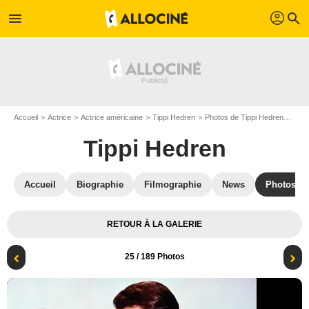
profil
menu
search
Accueil
Actrice
Actrice américaine
Tippi Hedren
Photos de Tippi Hedren
Pas 
Tippi Hedren
Accueil
Biographie
Filmographie
News
Photos
RETOUR À LA GALERIE
25
/ 189 Photos