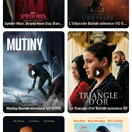
Spider-Man: Brand New Day Bande-annonce VO STFR
L'Odyssée Bande-annonce VO STFR
Mutiny Bande-annonce VO STFR
Le Triangle d'or Bande-annonce VF