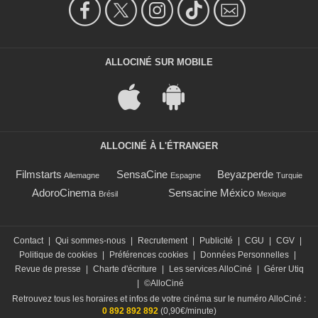
ALLOCINÉ SUR MOBILE
ALLOCINÉ À L'ÉTRANGER
Filmstarts
SensaCine
Beyazperde
Allemagne
Espagne
Turquie
AdoroCinema
Sensacine México
Brésil
Mexique
Contact
|
Qui sommes-nous
|
Recrutement
|
Publicité
|
CGU
|
CGV
|
Politique de cookies
|
Préférences cookies
|
Données Personnelles
|
Revue de presse
|
Charte d'écriture
|
Les services AlloCiné
|
Gérer Utiq
|
©AlloCiné
Retrouvez tous les horaires et infos de votre cinéma sur le numéro AlloCiné :
0 892 892 892
(0,90€/minute)