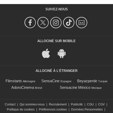
SUIVEZ-NOUS
ALLOCINÉ SUR MOBILE
ALLOCINÉ À L'ÉTRANGER
Filmstarts
SensaCine
Beyazperde
Allemagne
Espagne
Turquie
AdoroCinema
Sensacine México
Brésil
Mexique
Contact
|
Qui sommes-nous
|
Recrutement
|
Publicité
|
CGU
|
CGV
|
Politique de cookies
|
Préférences cookies
|
Données Personnelles
|