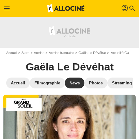
profil
menu
search
Accueil
Stars
Actrice
Actrice française
Gaëla Le Dévéhat
Actualité Gaëla Le Dévéhat
Gaëla Le Dévéhat
Accueil
Filmographie
News
Photos
Streaming