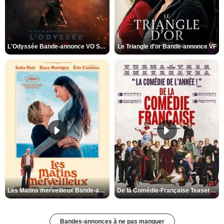
L'Odyssée Bande-annonce VO STFR
Le Triangle d'or Bande-annonce VF
Les Matins merveilleux Bande-annonce VF
De la Comédie-Française Teaser VF
Bandes-annonces à ne pas manquer