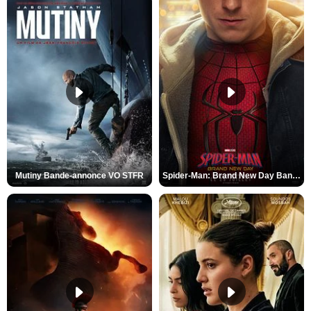
Mutiny Bande-annonce VO STFR
Spider-Man: Brand New Day Bande-annonce VO STFR