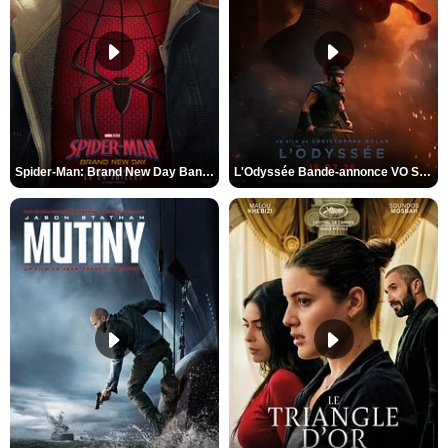
Spider-Man: Brand New Day Bande-annonce VO STFR
L'Odyssée Bande-annonce VO STFR