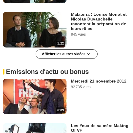
Malaterra : Louise Monot et
Nicolas Duvauchelle
racontent la préparation de
leurs rôles
845 vues
1:22
Afficher les autres vidéos
Pourquoi Louise Monot et
Nicolas Duvauchelle ont dit
oui à "Malaterra"
Emissions d'actu ou bonus
598 vues
Mercredi 21 novembre 2012
92 735 vues
0:49
Leila Bekhti : "J'ai aimé
interpréter un personnage
6:09
qui transgresse les règles"
7 105 vues
Les Yeux de sa mère Making
Of VF
5:09