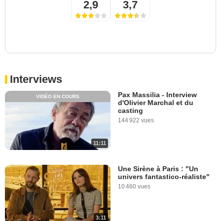
2,9
3,7
Interviews
Pax Massilia - Interview
VIDÉO EN COURS
d'Olivier Marchal et du
casting
144 922 vues
11:11
Une Sirène à Paris : "Un
univers fantastico-réaliste"
10 460 vues
3:11