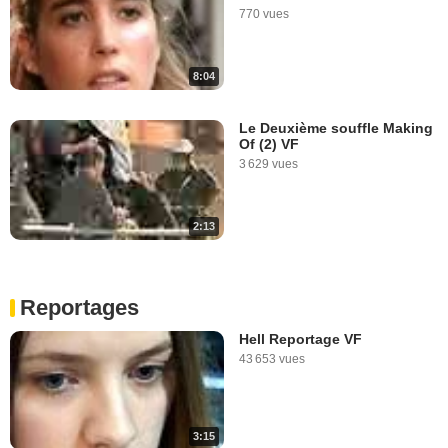
Giocante, Manuel Pradal
770 vues
Interview : La Blonde aux
seins nus
15 292 vues
8:04
6:04
Le Deuxième souffle Making
Of (2) VF
3 629 vues
2:13
Reportages
Hell Reportage VF
43 653 vues
3:15