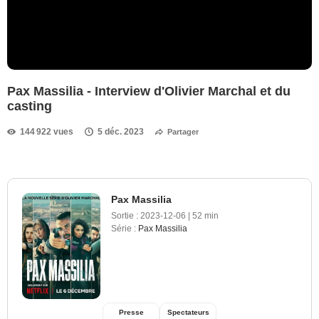
Pax Massilia - Interview d'Olivier Marchal et du
casting
144 922 vues
5 déc. 2023
Partager
Pax Massilia
Sortie :
2023-12-06
|
52 min
Série :
Pax Massilia
Presse
Spectateurs