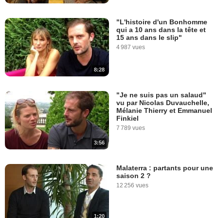
"L'histoire d'un Bonhomme
qui a 10 ans dans la tête et
15 ans dans le slip"
4 987 vues
8:28
"Je ne suis pas un salaud"
vu par Nicolas Duvauchelle,
Mélanie Thierry et Emmanuel
Finkiel
7 789 vues
3:56
Malaterra : partants pour une
saison 2 ?
12 256 vues
1:20