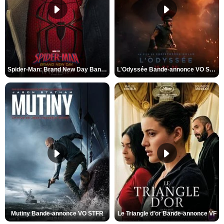
Spider-Man: Brand New Day Bande-annonce VO STFR
L'Odyssée Bande-annonce VO STFR
Mutiny Bande-annonce VO STFR
Le Triangle d'or Bande-annonce VF