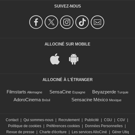
SUIVEZ-NOUS
ALLOCINÉ SUR MOBILE
ALLOCINÉ À L'ÉTRANGER
Filmstarts
SensaCine
Beyazperde
Allemagne
Espagne
Turquie
AdoroCinema
Sensacine México
Brésil
Mexique
Contact
|
Qui sommes-nous
|
Recrutement
|
Publicité
|
CGU
|
CGV
|
Politique de cookies
|
Préférences cookies
|
Données Personnelles
|
Revue de presse
|
Charte d'écriture
|
Les services AlloCiné
|
Gérer Utiq