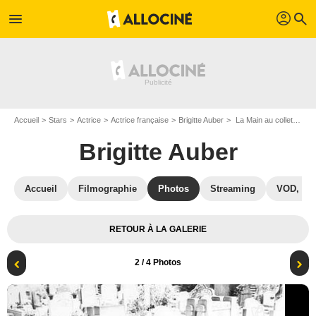
profil
menu
search
Accueil
Stars
Actrice
Actrice française
Brigitte Auber
La Main au collet : Photo Cary Grant, Alfred Hitchcock, Brigitte Auber
Brigitte Auber
Accueil
Filmographie
Photos
Streaming
VOD, DV
RETOUR À LA GALERIE
2
/ 4 Photos