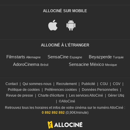
ALLOCINÉ SUR MOBILE
ALLOCINÉ À L'ÉTRANGER
Filmstarts
SensaCine
Beyazperde
Allemagne
Espagne
Turquie
AdoroCinema
Sensacine México
Brésil
Mexique
Contact
|
Qui sommes-nous
|
Recrutement
|
Publicité
|
CGU
|
CGV
|
Politique de cookies
|
Préférences cookies
|
Données Personnelles
|
Revue de presse
|
Charte d'écriture
|
Les services AlloCiné
|
Gérer Utiq
|
©AlloCiné
Retrouvez tous les horaires et infos de votre cinéma sur le numéro AlloCiné :
0 892 892 892
(0,90€/minute)