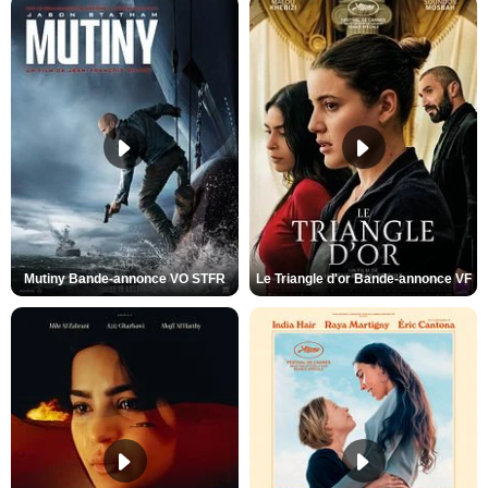
Mutiny Bande-annonce VO STFR
Le Triangle d'or Bande-annonce VF