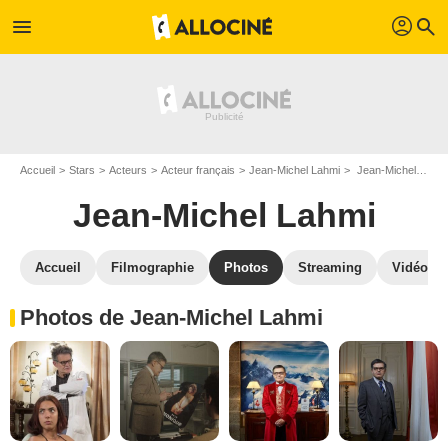
profil
menu
search
Accueil
Stars
Acteurs
Acteur français
Jean-Michel Lahmi
Jean-Michel Lahmi : Photos de ses films et séries
Jean-Michel Lahmi
Accueil
Filmographie
Photos
Streaming
Vidéos
Photos de Jean-Michel Lahmi