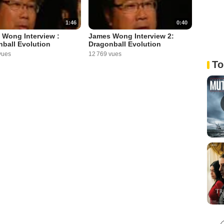
1:46
0:40
 Wong Interview :
James Wong Interview 2:
ball Evolution
Dragonball Evolution
vues
12 769 vues
To