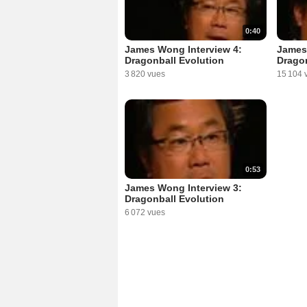
0:40
James Wong Interview 4:
James
Dragonball Evolution
Dragon
3 820 vues
15 104 
0:53
James Wong Interview 3:
Dragonball Evolution
6 072 vues