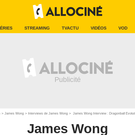
ÉRIES
STREAMING
TVACTU
VIDÉOS
VOD
n
James Wong
Interviews de James Wong
James Wong Interview : Dragonball Evolut
James Wong