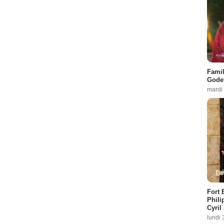
Famil
Godet
mardi
Fort 
Phili
Cyril
lundi 