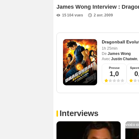
James Wong Interview : Dragon
15 104 vues
2 avr. 2009
Dragonball Evolu
1h 25min
De
James Wong
Avec
Justin Chatwin
,
Presse
Spect
1,0
0
Interviews
VIDÉO E