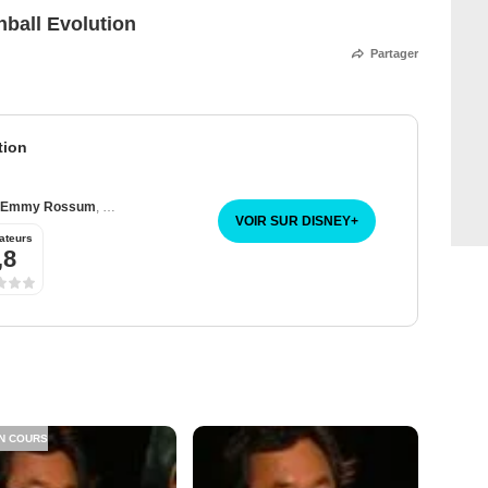
ball Evolution
Partager
tion
Emmy Rossum
,
Jamie Chung
VOIR SUR DISNEY
+
ateurs
,8
N COURS