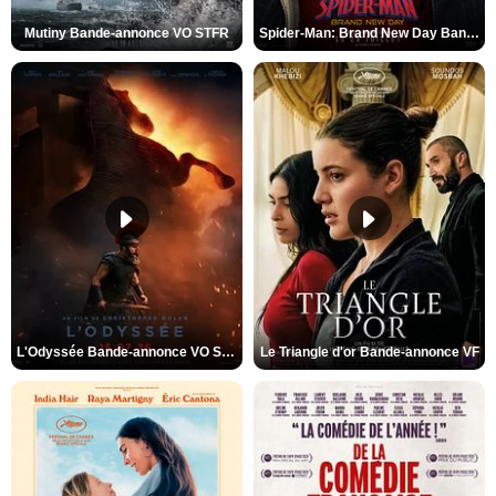
Mutiny Bande-annonce VO STFR
Spider-Man: Brand New Day Bande-annonce VO STFR
L'Odyssée Bande-annonce VO STFR
Le Triangle d'or Bande-annonce VF