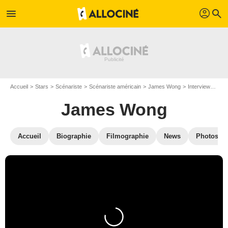
profil
menu
search
Accueil
Stars
Scénariste
Scénariste américain
James Wong
Interviews de James Wong
James Wong
Accueil
Biographie
Filmographie
News
Photos