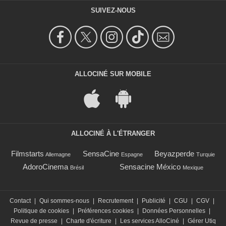
SUIVEZ-NOUS
ALLOCINÉ SUR MOBILE
ALLOCINÉ À L'ÉTRANGER
Filmstarts
SensaCine
Beyazperde
Allemagne
Espagne
Turquie
AdoroCinema
Sensacine México
Brésil
Mexique
Contact
|
Qui sommes-nous
|
Recrutement
|
Publicité
|
CGU
|
CGV
|
Politique de cookies
|
Préférences cookies
|
Données Personnelles
|
Revue de presse
|
Charte d'écriture
|
Les services AlloCiné
|
Gérer Utiq