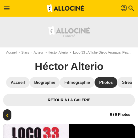
profil
menu
search
Accueil
Stars
Acteur
Héctor Alterio
Loco 33 : Affiche Diego Arsuaga, Pepe Soriano, Héctor Alterio
Héctor Alterio
Accueil
Biographie
Filmographie
Photos
Streami
RETOUR À LA GALERIE
6
/ 6 Photos