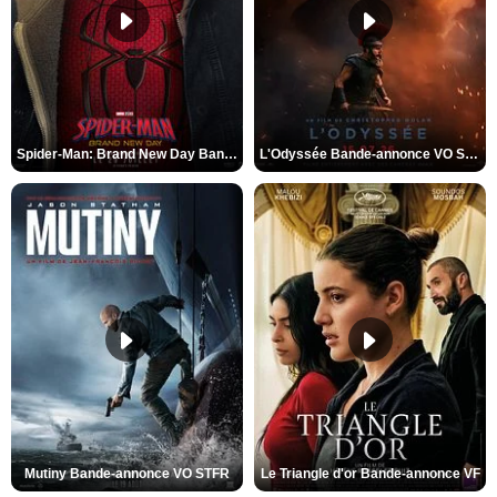
Spider-Man: Brand New Day Bande-annonce VO STFR
L'Odyssée Bande-annonce VO STFR
Mutiny Bande-annonce VO STFR
Le Triangle d'or Bande-annonce VF