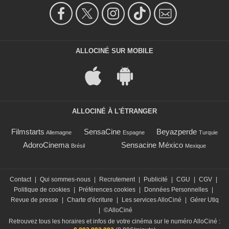
ALLOCINÉ SUR MOBILE
ALLOCINÉ À L'ÉTRANGER
Filmstarts
SensaCine
Beyazperde
Allemagne
Espagne
Turquie
AdoroCinema
Sensacine México
Brésil
Mexique
Contact
|
Qui sommes-nous
|
Recrutement
|
Publicité
|
CGU
|
CGV
|
Politique de cookies
|
Préférences cookies
|
Données Personnelles
|
Revue de presse
|
Charte d'écriture
|
Les services AlloCiné
|
Gérer Utiq
|
©AlloCiné
Retrouvez tous les horaires et infos de votre cinéma sur le numéro AlloCiné :