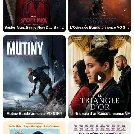
Spider-Man: Brand New Day Bande-annonce VO STFR
L'Odyssée Bande-annonce VO STFR
Mutiny Bande-annonce VO STFR
Le Triangle d'or Bande-annonce VF