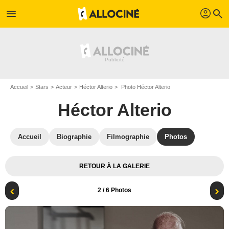
profil
menu
search
Accueil
Stars
Acteur
Héctor Alterio
Photo Héctor Alterio
Héctor Alterio
Accueil
Biographie
Filmographie
Photos
RETOUR À LA GALERIE
2
/ 6 Photos