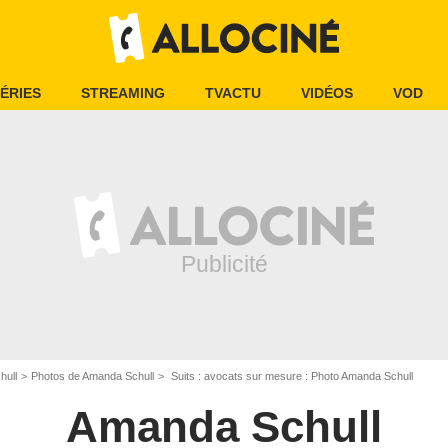
ÉRIES
STREAMING
TVACTU
VIDÉOS
VOD
hull
Photos de Amanda Schull
Suits : avocats sur mesure : Photo Amanda Schull
Amanda Schull