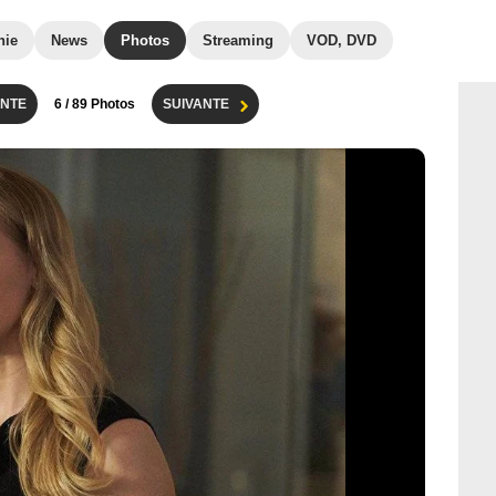
hie
News
Photos
Streaming
VOD, DVD
NTE
6
/ 89 Photos
SUIVANTE