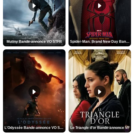
Mutiny Bande-annonce VO STFR
Spider-Man: Brand New Day Bande-annonce VO STFR
L'Odyssée Bande-annonce VO STFR
Le Triangle d'or Bande-annonce VF