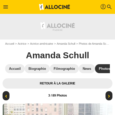
profil
menu
search
Accueil
Actrice
Actrice américaine
Amanda Schull
Photos de Amanda Schull
Amanda Schull
Accueil
Biographie
Filmographie
News
Photos
RETOUR À LA GALERIE
3
/ 89 Photos