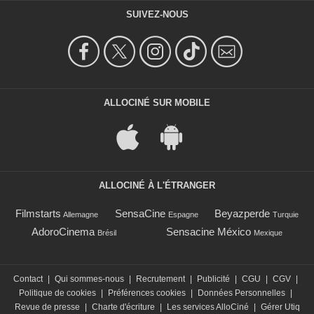
SUIVEZ-NOUS
ALLOCINÉ SUR MOBILE
ALLOCINÉ À L'ÉTRANGER
Filmstarts
SensaCine
Beyazperde
Allemagne
Espagne
Turquie
AdoroCinema
Sensacine México
Brésil
Mexique
Contact
|
Qui sommes-nous
|
Recrutement
|
Publicité
|
CGU
|
CGV
|
Politique de cookies
|
Préférences cookies
|
Données Personnelles
|
Revue de presse
|
Charte d'écriture
|
Les services AlloCiné
|
Gérer Utiq