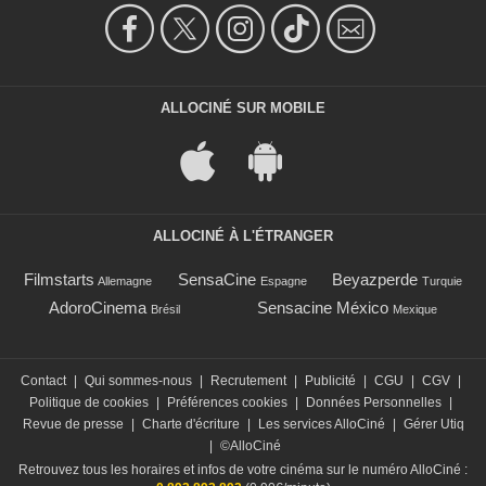
ALLOCINÉ SUR MOBILE
ALLOCINÉ À L'ÉTRANGER
Filmstarts
SensaCine
Beyazperde
Allemagne
Espagne
Turquie
AdoroCinema
Sensacine México
Brésil
Mexique
Contact
|
Qui sommes-nous
|
Recrutement
|
Publicité
|
CGU
|
CGV
|
Politique de cookies
|
Préférences cookies
|
Données Personnelles
|
Revue de presse
|
Charte d'écriture
|
Les services AlloCiné
|
Gérer Utiq
|
©AlloCiné
Retrouvez tous les horaires et infos de votre cinéma sur le numéro AlloCiné :