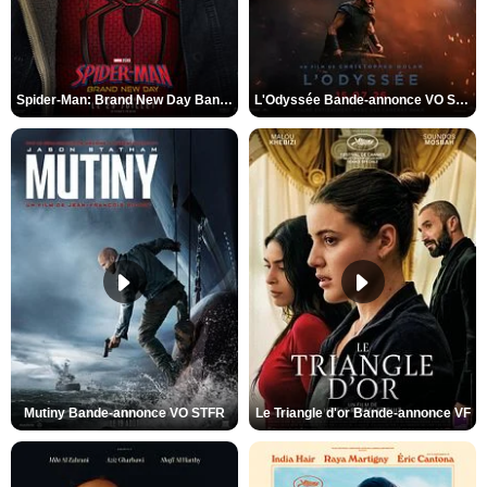
Spider-Man: Brand New Day Bande-annonce VO STFR
L'Odyssée Bande-annonce VO STFR
Mutiny Bande-annonce VO STFR
Le Triangle d'or Bande-annonce VF