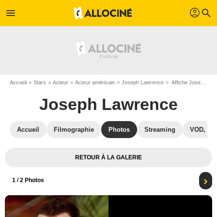
profil
menu
search
Accueil
Stars
Acteur
Acteur américain
Joseph Lawrence
Affiche Joseph Lawrence
Joseph Lawrence
Accueil
Filmographie
Photos
Streaming
VOD, DV
RETOUR À LA GALERIE
1
/ 2 Photos