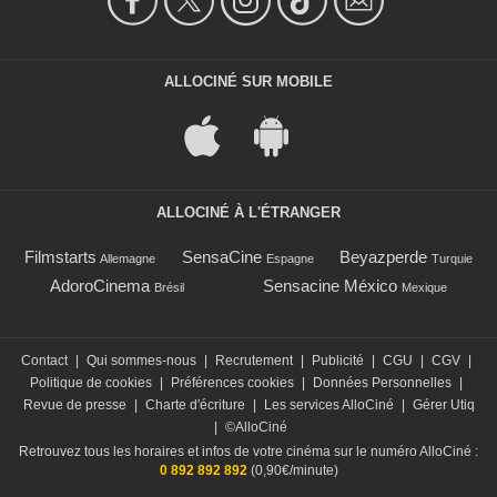
ALLOCINÉ SUR MOBILE
ALLOCINÉ À L'ÉTRANGER
Filmstarts
SensaCine
Beyazperde
Allemagne
Espagne
Turquie
AdoroCinema
Sensacine México
Brésil
Mexique
Contact
|
Qui sommes-nous
|
Recrutement
|
Publicité
|
CGU
|
CGV
|
Politique de cookies
|
Préférences cookies
|
Données Personnelles
|
Revue de presse
|
Charte d'écriture
|
Les services AlloCiné
|
Gérer Utiq
|
©AlloCiné
Retrouvez tous les horaires et infos de votre cinéma sur le numéro AlloCiné :
0 892 892 892
(0,90€/minute)