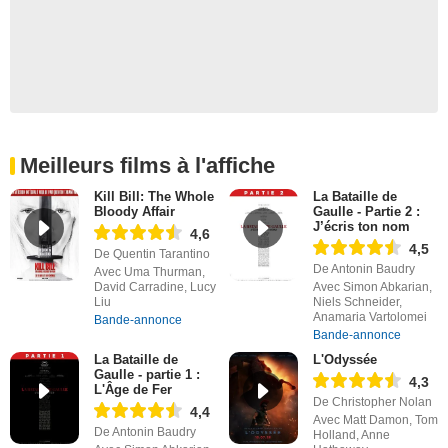
Meilleurs films à l'affiche
Kill Bill: The Whole
La Bataille de
Bloody Affair
Gaulle - Partie 2 :
J’écris ton nom
4,6
4,5
De Quentin Tarantino
De Antonin Baudry
Avec Uma Thurman,
David Carradine, Lucy
Avec Simon Abkarian,
Liu
Niels Schneider,
Anamaria Vartolomei
Bande-annonce
Bande-annonce
La Bataille de
L'Odyssée
Gaulle - partie 1 :
4,3
L'Âge de Fer
De Christopher Nolan
4,4
Avec Matt Damon, Tom
De Antonin Baudry
Holland, Anne