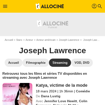
profil
menu
search
Accueil
Stars
Acteur
Acteur américain
Joseph Lawrence
Joseph Lawrence : Films et séries online
Joseph Lawrence
Accueil
Filmographie
Streaming
VOD, DVD
Retrouvez tous les films et séries TV disponibles en
streaming avec Joseph Lawrence
Katya, victime de la mode
18 mars 2024
|
1h 36min
|
Comédie
De
Dana Lustig
Avec
Jennifer Love Hewitt
,
Colin