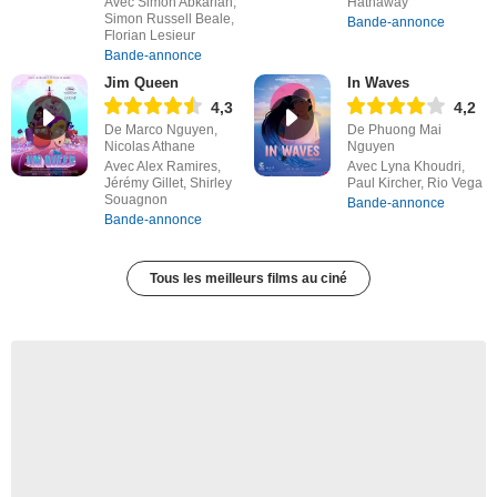
Avec Simon Abkarian,
Hathaway
Simon Russell Beale,
Bande-annonce
Florian Lesieur
Bande-annonce
Jim Queen
In Waves
4,3
4,2
De Marco Nguyen,
De Phuong Mai
Nicolas Athane
Nguyen
Avec Alex Ramires,
Avec Lyna Khoudri,
Jérémy Gillet, Shirley
Paul Kircher, Rio Vega
Souagnon
Bande-annonce
Bande-annonce
Tous les meilleurs films au ciné