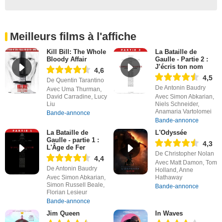
Meilleurs films à l'affiche
Kill Bill: The Whole
La Bataille de
Bloody Affair
Gaulle - Partie 2 :
J’écris ton nom
4,6
4,5
De Quentin Tarantino
De Antonin Baudry
Avec Uma Thurman,
David Carradine, Lucy
Avec Simon Abkarian,
Liu
Niels Schneider,
Anamaria Vartolomei
Bande-annonce
Bande-annonce
La Bataille de
L'Odyssée
Gaulle - partie 1 :
4,3
L'Âge de Fer
De Christopher Nolan
4,4
Avec Matt Damon, Tom
De Antonin Baudry
Holland, Anne
Avec Simon Abkarian,
Hathaway
Simon Russell Beale,
Bande-annonce
Florian Lesieur
Bande-annonce
Jim Queen
In Waves