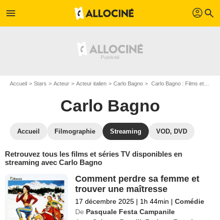
profil
menu
search
Accueil
Stars
Acteur
Acteur italien
Carlo Bagno
Carlo Bagno : Films et séries online
Carlo Bagno
Accueil
Filmographie
Streaming
VOD, DVD
Retrouvez tous les films et séries TV disponibles en
streaming avec Carlo Bagno
Comment perdre sa femme et
trouver une maîtresse
17 décembre 2025
|
1h 44min
|
Comédie
De
Pasquale Festa Campanile