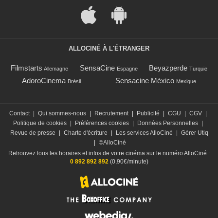
ALLOCINÉ À L'ÉTRANGER
Filmstarts
SensaCine
Beyazperde
Allemagne
Espagne
Turquie
AdoroCinema
Sensacine México
Brésil
Mexique
Contact
|
Qui sommes-nous
|
Recrutement
|
Publicité
|
CGU
|
CGV
|
Politique de cookies
|
Préférences cookies
|
Données Personnelles
|
Revue de presse
|
Charte d'écriture
|
Les services AlloCiné
|
Gérer Utiq
|
©AlloCiné
Retrouvez tous les horaires et infos de votre cinéma sur le numéro AlloCiné :
0 892 892 892
(0,90€/minute)