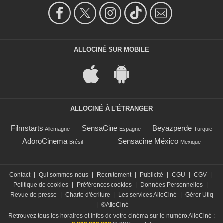
ALLOCINÉ SUR MOBILE
ALLOCINÉ À L'ÉTRANGER
Filmstarts
SensaCine
Beyazperde
Allemagne
Espagne
Turquie
AdoroCinema
Sensacine México
Brésil
Mexique
Contact
|
Qui sommes-nous
|
Recrutement
|
Publicité
|
CGU
|
CGV
|
Politique de cookies
|
Préférences cookies
|
Données Personnelles
|
Revue de presse
|
Charte d'écriture
|
Les services AlloCiné
|
Gérer Utiq
|
©AlloCiné
Retrouvez tous les horaires et infos de votre cinéma sur le numéro AlloCiné :