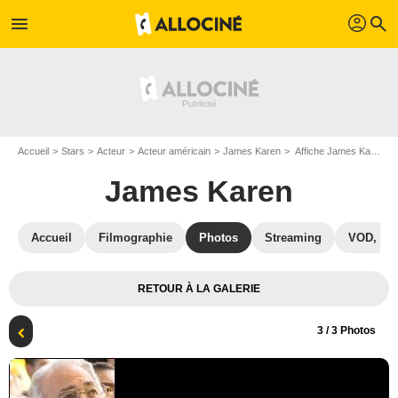
profil
menu
search
Accueil
Stars
Acteur
Acteur américain
James Karen
Affiche James Karen
James Karen
Accueil
Filmographie
Photos
Streaming
VOD, DV
RETOUR À LA GALERIE
3
/ 3 Photos