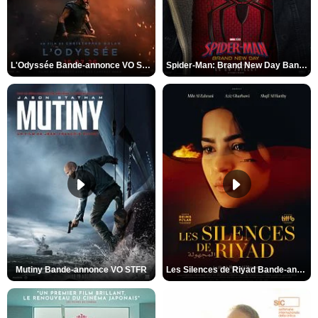
L'Odyssée Bande-annonce VO STFR
Spider-Man: Brand New Day Bande-annonce VO STFR
Mutiny Bande-annonce VO STFR
Les Silences de Riyad Bande-annonce VO STFR